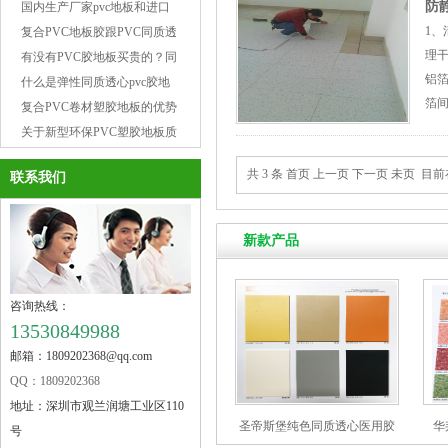
防
用起到了关键作用
国内生产厂家pvc地板和进口
匀
1
pvc地板的比效
复合PVC地板胶跟PVC同质透
面
理
心弹性地板胶区别在哪里
有没有PVC胶地板买贵的？同
㎜
铝箔
样是胶地板价格差距这么大，
什么是弹性同质透心pvc胶地
就
箔间
看完你就知道，为什么花这钱
板，质量好坏如何鉴别
复合PVC卷材塑胶地板的优势
保证
值得
分析
关于新型环保PVC塑胶地板质
用
量标准及会出现的问题有哪
共 3 条 首页 上一页 下一页 未页 目
置开
联系我们
些？
新款产品
咨询热线：
13530849988
邮箱：1809202368@qq.com
QQ：1809202368
地址：
深圳市观兰润塘工业区110
圣帝斯堡纯色同质透心医用胶
华
号
地板