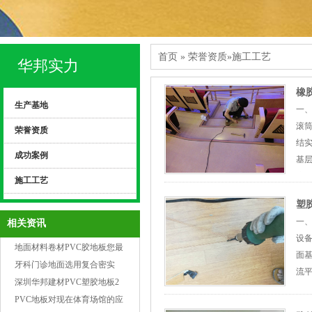
首页
» 荣誉资质»施工工艺
华邦实力
橡
生产基地
一、
滚
荣誉资质
结实
成功案例
基
遍
施工工艺
刮第
塑
1、
一、
相关资讯
设备
地面材料卷材PVC胶地板您最
面
送心的是哪些
牙科门诊地面选用复合密实
流
（发泡）底PVC卷材胶地板
深圳华邦建材PVC塑胶地板2
间
月19正月初八开工啦
PVC地板对现在体育场馆的应
弹4