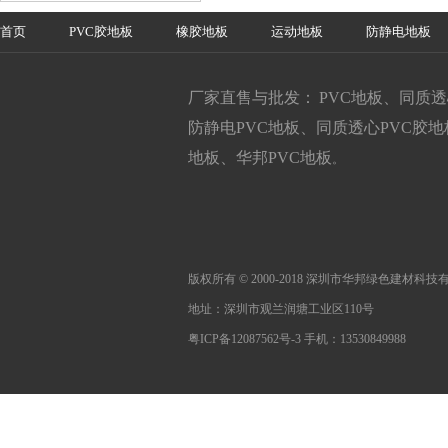
首页
PVC胶地板
橡胶地板
运动地板
防静电地板
厂家直售与批发： PVC地板、同质
防静电PVC地板、同质透心PVC胶
地板、华邦PVC地板
。
版权所有 © 2000-2018 深圳市华邦绿色建材科
地址：深圳市观兰润塘工业区110号
粤ICP备12087562号-3
手机：13530849988