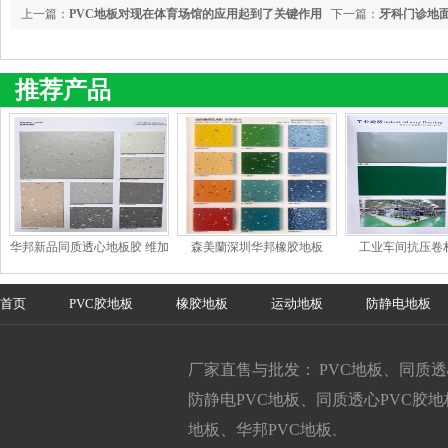
上一篇：
PVC地板对现在体育场馆的应用起到了关键作用
下一篇：
牙科门诊地
地板
推荐产品
华邦新品同质透心地板胶 维加
森美蘭深圳华邦橡胶地板
工业车间抗压卷
斯
首页
PVC胶地板
橡胶地板
运动地板
防静电地板
厂家直售与批发： PVC地板、同质
防静电PVC地板、同质透心PVC胶
地板、华邦PVC地板
。