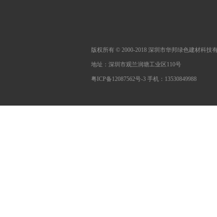
版权所有 © 2000-2018 深圳市华邦绿色建材科
地址：深圳市观兰润塘工业区110号
粤ICP备12087562号-3
手机：13530849988