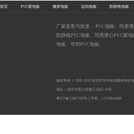
首页
PVC胶地板
橡胶地板
运动地板
防静电地板
厂家直售与批发： PVC地板、同质
防静电PVC地板、同质透心PVC胶
地板、华邦PVC地板
。
版权所有 © 2000-2018 深圳市华邦绿色建材科
地址：深圳市观兰润塘工业区110号
粤ICP备12087562号-3
手机：13530849988