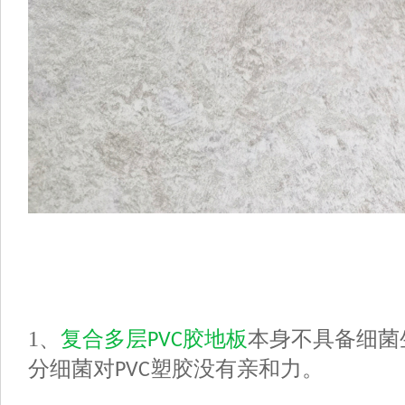
1、
复合多层
胶地板
本身不具备细菌
PVC
分细菌对
塑胶
没有亲和力。
PVC