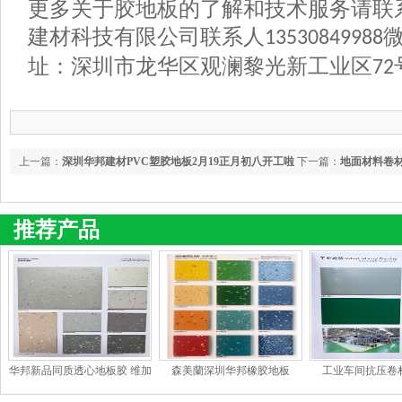
更多关于胶地板的了解和技术服务请联
建材科技有限公司联系人
13530849988
址：深圳市龙华区观澜黎光新工业区
72
上一篇：
深圳华邦建材PVC塑胶地板2月19正月初八开工啦
下一篇：
地面材料卷材
推荐产品
华邦新品同质透心地板胶 维加
森美蘭深圳华邦橡胶地板
工业车间抗压卷
斯