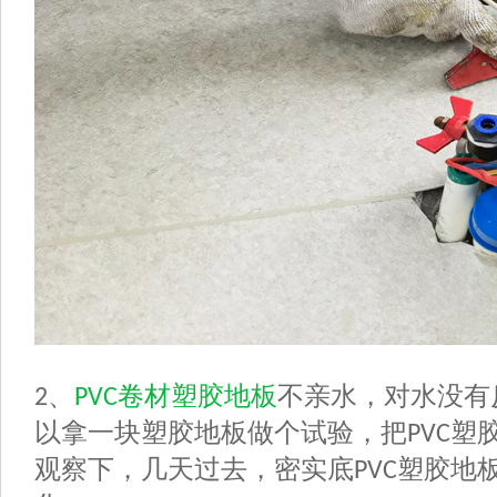
、
卷材塑
胶地板
不亲水，对水没有
2
PVC
以拿一块塑胶地板做个试验，把
塑
PVC
观察下，几天过去，
密实底
塑胶地
PVC