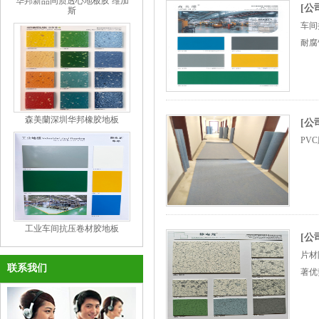
华邦新品同质透心地板胶 维加
[
斯
车间
耐腐
森美蘭深圳华邦橡胶地板
[公
PV
工业车间抗压卷材胶地板
[
片材
联系我们
著优