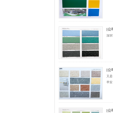
[
深圳
[公
又是
早安
[