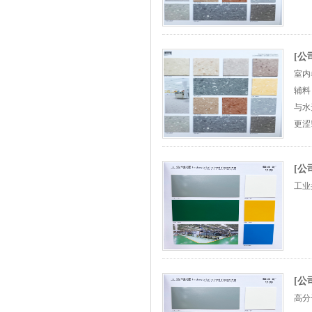
[公
室内
辅料
与水
更涩
[公
工业
[公
高分