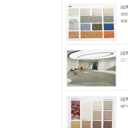
[
清理
需要
[公
工厂
[公
铺P