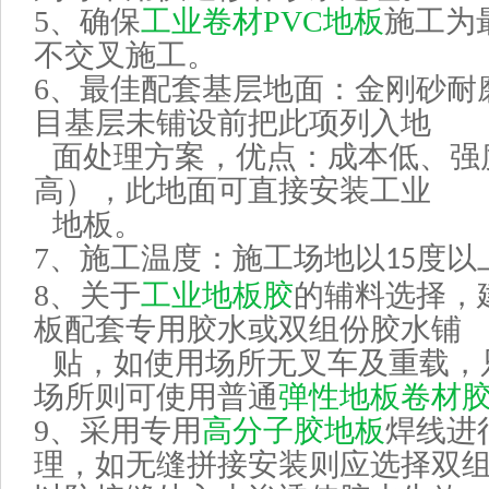
5、
确保
工业卷材PVC地板
施工为
不交叉施工。
6、
最佳配套基层地面：金刚砂耐
目基层未铺设前把此项列入地
面处理方案，优点：成本低、强
高），此地面可直接安装工业
地板。
7、
施工温度：施工场地以
度以
15
8、
关于
工业地板胶
的辅料选择，
板配套专用胶水或双组份胶水铺
贴，如使用场所无叉车及重载，
场所则可使用普通
弹性地
板卷材
9、
采用专用
高分子胶地板
焊线进
理，如无缝拼接安装则应选择双