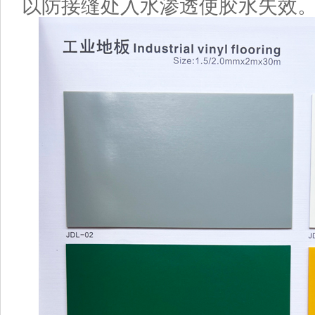
以防接缝处入水渗透使胶水失效